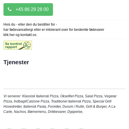
+45 86 29 28 00
Hvis du - eller den du bestiller for -
har fødevareallergi eller er intolerant over for bestemte fødevarer
klik her og kontakt os.
Tjenester
Vi serverer:
Klassisk Italiensk Pizza
,
Oksefilet Pizza
,
Salat Pizza
,
Vegetar
Pizza
,
Indbagt/Calzone Pizza
,
Traditionel Italiensk Pizza
,
Special Grill
Hovedretter
,
Italiensk Pasta
,
Forretter
,
Durum / Rulle
,
Grill & Burger
,
A La
Carte
,
Nachos
,
Børnemenu
,
Drikkevarer
,
Dyppelse
,