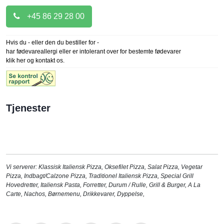
+45 86 29 28 00
Hvis du - eller den du bestiller for -
har fødevareallergi eller er intolerant over for bestemte fødevarer
klik her og kontakt os.
Tjenester
Vi serverer:
Klassisk Italiensk Pizza
,
Oksefilet Pizza
,
Salat Pizza
,
Vegetar
Pizza
,
Indbagt/Calzone Pizza
,
Traditionel Italiensk Pizza
,
Special Grill
Hovedretter
,
Italiensk Pasta
,
Forretter
,
Durum / Rulle
,
Grill & Burger
,
A La
Carte
,
Nachos
,
Børnemenu
,
Drikkevarer
,
Dyppelse
,