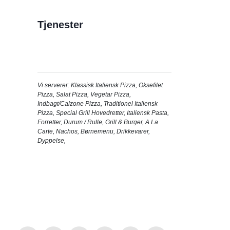
Tjenester
Vi serverer:
Klassisk Italiensk Pizza
,
Oksefilet
Pizza
,
Salat Pizza
,
Vegetar Pizza
,
Indbagt/Calzone Pizza
,
Traditionel Italiensk
Pizza
,
Special Grill Hovedretter
,
Italiensk Pasta
,
Forretter
,
Durum / Rulle
,
Grill & Burger
,
A La
Carte
,
Nachos
,
Børnemenu
,
Drikkevarer
,
Dyppelse
,