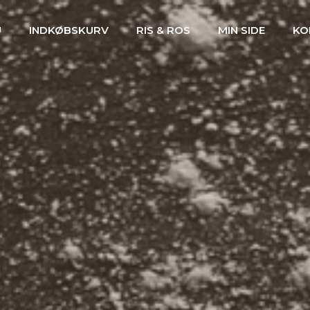
U
INDKØBSKURV
RIS & ROS
MIN SIDE
KO